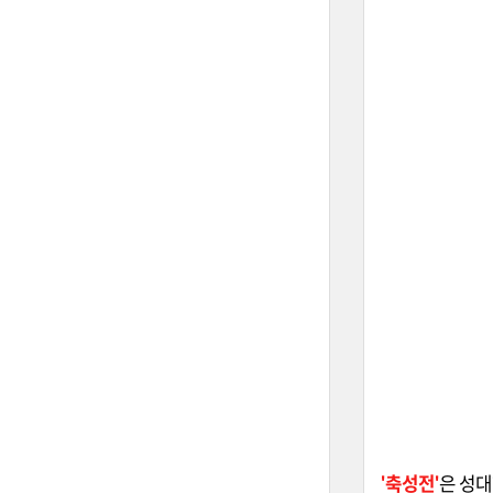
'축성전'
은 성