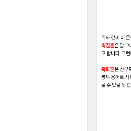
위와 같이 이 
축결혼
은 말 
고 합니다. 그
축화혼
은 신부
봉투 용어로 사
을 수 있을 듯 