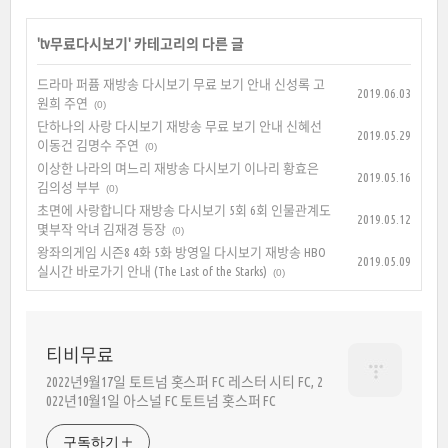
'
tv무료다시보기
' 카테고리의 다른 글
드라마 퍼퓸 재방송 다시보기 무료 보기 안내 신성록 고
2019.06.03
원희 주연
(0)
단하나의 사랑 다시보기 재방송 무료 보기 안내 신혜선
2019.05.29
이동건 김명수 주연
(0)
이상한 나라의 며느리 재방송 다시보기 이나리 황효은
2019.05.16
김의성 부부
(0)
초면에 사랑합니다 재방송 다시보기 5회 6회 인물관계도
2019.05.12
몇부작 악녀 김재경 등장
(0)
왕좌의게임 시즌8 4화 5화 방영일 다시보기 재방송 HBO
2019.05.09
실시간 바로가기 안내 (The Last of the Starks)
(0)
티비무료
2022년9월17일 토트넘 홋스퍼 FC 레스터 시티 FC, 2
022년10월1일 아스널 FC 토트넘 홋스퍼 FC
구독하기