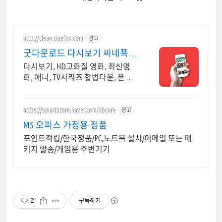
http://clean.cinefox.com
광고
굿다운로드 다시보기 씨네폭스
중드 일드 30%할인
다시보기, HD고화질 영화, 최신영
화, 애니, TV시리즈 합법다운, 폰 감
상.
https://smartstore.naver.com/sbcore
광고
MS 오피스 가정용 정품
포인트적립/한국정품/PC,노트북 설치/이메일 또는 패
키지 발송/게임용 주변기기
2
구독하기